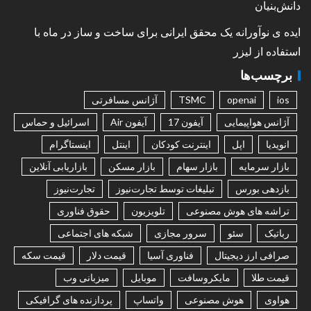
دانش‌بنیان
ایده ی نوآورانه یک محقق ایرانی برای ساخت و ساز در ماه با
استفاده از لیزر
برچسب‌ها
ios
openai
TSMC
آژانس مسافرتی
آژانس هواپیمایی
آیفون 17
آیفون Air
اسرائیل و حماس
انویدیا
اپل
اینترنت کودکان
اینتل
اینستاگرام
بازار سرمایه
بازار سهام
بازار مسکن
بازاریابی آنلاین
بازدهی بورس
تبلیغات توسط تجارت‌نیوز
تجارت‌نیوز
تراشه های هوش مصنوعی
تلویزیون
حقوق فناوری
رباتیک
سئو
سرور مجازی
شبکه های اجتماعی
صرافی ارز دیجیتال
فناوری آسیا
قیمت دلار
قیمت سکه
قیمت طلا
مایکروسافت
موبایل
میزبانی وب
هواوی
هوش مصنوعی
واتساپ
پردازنده های گرافیکی