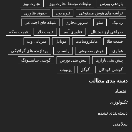
بازدهی بورس
تبلیغات توسط تجارت‌نیوز
تجارت‌نیوز
تراشه های هوش مصنوعی
تلویزیون
حقوق فناوری
رباتیک
سئو
سرور مجازی
شبکه های اجتماعی
صرافی ارز دیجیتال
فناوری آسیا
قیمت دلار
قیمت سکه
قیمت طلا
مایکروسافت
موبایل
میزبانی وب
هواوی
هوش مصنوعی
واتساپ
پردازنده های گرافیکی
پیش بینی بازارها
پیش بینی بورس
گوشی سامسونگ
گوشی کودکان
گوگل
یوتیوب
دسته بندی مطالب
اقتصاد
تکنولوژی
دسته‌بندی نشده
سلامتی