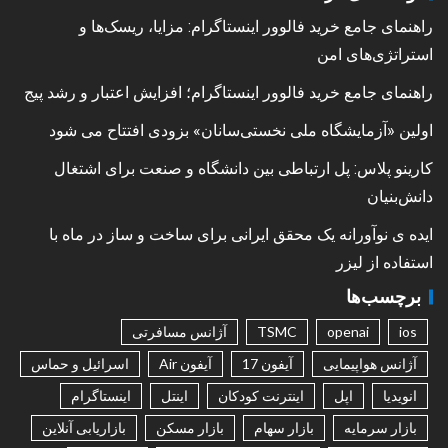
راهنمای جامع خرید فالوور اینستاگرام: مزایا، ریسک‌ها و
استراتژی‌های امن
راهنمای جامع خرید فالوور اینستاگرام؛ افزایش اعتبار و رشد پیج
اولین «آزمایشگاه ملی نخستی‌سانان» بزودی افتتاح می شود
کارینو پلاس: پل ارتباطی بین دانشگاه و صنعت برای اشتغال
دانش‌بنیان
ایده ی نوآورانه یک محقق ایرانی برای ساخت و ساز در ماه با
استفاده از لیزر
برچسب‌ها
ios
openai
TSMC
آژانس مسافرتی
آژانس هواپیمایی
آیفون 17
آیفون Air
اسرائیل و حماس
انویدیا
اپل
اینترنت کودکان
اینتل
اینستاگرام
بازار سرمایه
بازار سهام
بازار مسکن
بازاریابی آنلاین