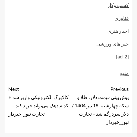
کسب وکار
فناوری
اخبار هنری
خبر های ورزشی
[ad_2]
منبع
Next
Previous
پیش بینی قیمت دلار، طلا و
کالابرگ الکترونیکی واریز شد +
سکه چهارشنبه 18 تیر 1404 /
کدام دهک می‌تواند خرید کند –
دلار سردرگم شد – تجارت
تجارت نیوز_خبردار
نیوز_خبردار