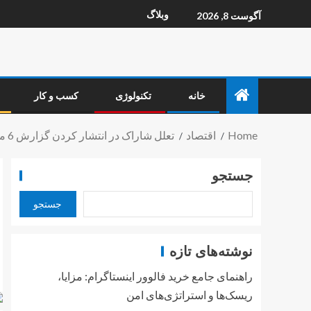
وبلاگ
آگوست 8, 2026
خانه
تکنولوژی
کسب و کار
Home
اقتصاد
تعلل شاراک در انتشار کردن گزارش 6 ماه نخست 1402 / سودآوری شازند مجدد پایین می‌آید؟
جستجو
جستجو
نوشته‌های تازه
راهنمای جامع خرید فالوور اینستاگرام: مزایا،
ریسک‌ها و استراتژی‌های امن