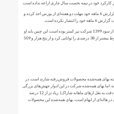
مسئله دلنشین دقت این است که پیش از این شازند برای انتشار کردن گزارش 6 ماهه خود مهلت دو هفته‌ای از بورس اخذ کرده و
ار نکرده است.
همان گونه که در نمودار زیر اشکار است، سود خالص 1401 شازند حتی از سود 1399 شرکت نیز کمتر بوده است. این چنین باید او
گفت سود خالص شازند در قیاس با سود این شرکت در سال 1400 سقوط بیشتر از 38 درصدی را توانایی کرد و از پنج هزار و 509
خته بهای همه‌شده محصولات فروش‌رفته شازند است. در
ه، اما بهای همه‌شده شرکت در این ادوار جهش‌های بزرگی
را پشت سر گذاشته است. در نیم‌سال 1402 نیز مبلغ فروش شرکت (با دقت به نقل از‌های ماهانه شاراک) زیاد تر از 12 درصد
رقمی که هم چنان در هاله‌ای از ابهام است، بهای همه‌شده این محصولات