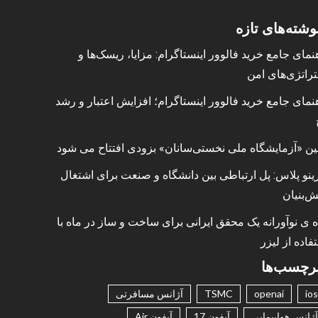
وشته‌های تازه
نمای جامع خرید فالوور اینستاگرام: مزایا، ریسک‌ها و
راتژی‌های امن
نمای جامع خرید فالوور اینستاگرام؛ افزایش اعتبار و رشد
ین «آزمایشگاه ملی نخستی‌سانان» بزودی افتتاح می شود
ینو پلاس: پل ارتباطی بین دانشگاه و صنعت برای اشتغال
ش‌بنیان
ه ی نوآورانه یک محقق ایرانی برای ساخت و ساز در ماه با
فاده از لیزر
رچسب‌ها
ios
openai
TSMC
آژانس مسافرتی
آژانس هواپیمایی
آیفون 17
آیفون Air