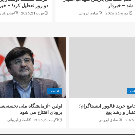
شد – خبردار
دو روز تعطیل کرد! – خبر
فوریه 21, 2026
صادق ایروانی
فوریه 21, 2026
صادق ایرو
شده
اقتصاد
امع خرید فالوور اینستاگرام؛
اولین «آزمایشگاه ملی نخستی‌سا
تبار و رشد پیج
بزودی افتتاح می شود
صادق ایروانی
آگوست 2, 2026
صادق ایروانی