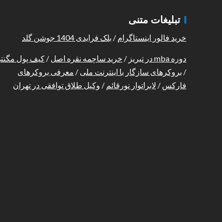
تبلیغات متنی
خرید فالور اینستاگرام
/
بلک فرایدی 1404 جوشن گلد
دوره mba در تبریز
/
خرید ساچمه نقره اصل
/
کیف پول مگنت
/
بروکرهای سازگار با اینترنت ملی
/
معرفی بروکرهای
فارکس
/
لابراتوار نورقائم
/
وکیل طلاق توافقی در تهران