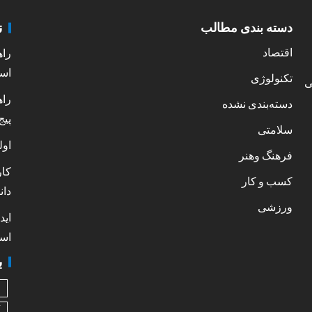
ن
دسته بندی مطالب
اقتصاد
راه
است
تکنولوژی
ی
راه
دسته‌بندی نشده
پیج
سلامتی
اول
فرهنگ وهنر
کار
کسب و کار
دان
ورزشی
اید
است
ب