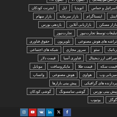
اسرائیل و حماس
انویدیا
اپل
اینترنت کودکان
اینتل
اینستاگرام
بازار سرمایه
بازار سهام
بازار مسکن
بازاریابی آنلاین
بازدهی بورس
تبلیغات توسط تجارت‌نیوز
تجارت‌نیوز
تراشه های هوش مصنوعی
تلویزیون
حقوق فناوری
رباتیک
سئو
سرور مجازی
شبکه های اجتماعی
صرافی ارز دیجیتال
فناوری آسیا
قیمت دلار
قیمت سکه
قیمت طلا
مایکروسافت
موبایل
میزبانی وب
هواوی
هوش مصنوعی
واتساپ
پردازنده های گرافیکی
پیش بینی بازارها
پیش بینی بورس
گوشی سامسونگ
گوشی کودکان
گوگل
یوتیوب