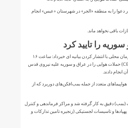
ر دعوا را به منطقه «الجر» در شهرستان «عبس» انجام
زات باقی نخواهد ماند.
وریه را تایید کرد
فرماندهی مرکزی آمریکا در منطقه موسوم به سنتکام عصر جمعه به زمان محلی با انتشار کردن بیانیه ای خبرداد: ساعت ۱۶
(EST) دوم فوریه، نیروهای فرماندهی مرکزی ایالات متحده (CENTCOM) حملات هوایی را در عراق و سوریه علیه نیروی قدس
 انجام دادند.
های ارتش ایالات متحده بیشتر از ۸۵ موضع را با هواپیماهای متعدد از جمله بمب‌افکن‌های دوربرد که از
ین ادعا کرد که در این حملات هوایی بیشتر از ۱۲۵ مهمات (بمب) دقیق به کار گرفته شد و مراکز فرماندهی و کنترل
پهپادها و تاسیسات لجستیکی (زنجیره تامین تدارکات و