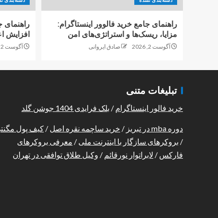
دسته‌بندی نشده
دسته‌بندی ن
راهنمای جامع خرید فالوور اینستاگرام:
راهنمای ج
مزایا، ریسک‌ها و استراتژی‌های امن
افزایش اع
آگوست 2, 2026
صادق ایروانی
آگوست 2, 2026
تبلیغات متنی
خرید فالور اینستاگرام
/
بلک فرایدی 1404 جوشن گلد
دوره mba در تبریز
/
خرید ساچمه نقره اصل
/
کیف پول مگنت
/
بروکرهای سازگار با اینترنت ملی
/
معرفی بروکرهای
فارکس
/
لابراتوار نورقائم
/
وکیل طلاق توافقی در تهران