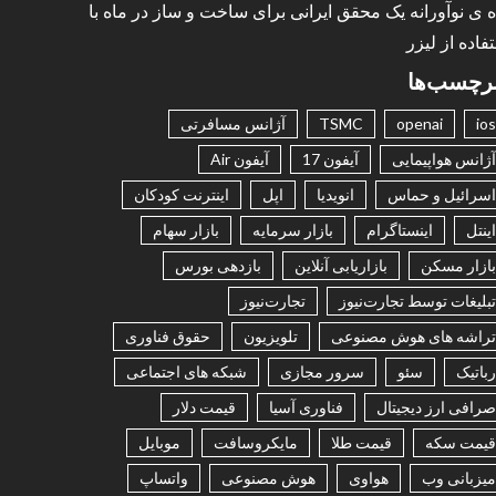
ه ی نوآورانه یک محقق ایرانی برای ساخت و ساز در ماه با
فاده از لیزر
رچسب‌ها
ios
openai
TSMC
آژانس مسافرتی
آژانس هواپیمایی
آیفون 17
آیفون Air
اسرائیل و حماس
انویدیا
اپل
اینترنت کودکان
اینتل
اینستاگرام
بازار سرمایه
بازار سهام
بازار مسکن
بازاریابی آنلاین
بازدهی بورس
تبلیغات توسط تجارت‌نیوز
تجارت‌نیوز
تراشه های هوش مصنوعی
تلویزیون
حقوق فناوری
رباتیک
سئو
سرور مجازی
شبکه های اجتماعی
صرافی ارز دیجیتال
فناوری آسیا
قیمت دلار
قیمت سکه
قیمت طلا
مایکروسافت
موبایل
میزبانی وب
هواوی
هوش مصنوعی
واتساپ