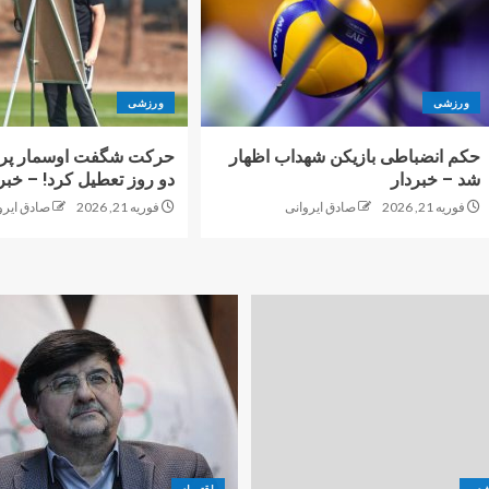
ورزشی
ورزشی
حکم انضباطی بازیکن شهداب اظهار
حرکت شگفت اوسمار پرس
شد – خبردار
دو روز تعطیل کرد! – خبر
فوریه 21, 2026
صادق ایروانی
فوریه 21, 2026
صادق ایرو