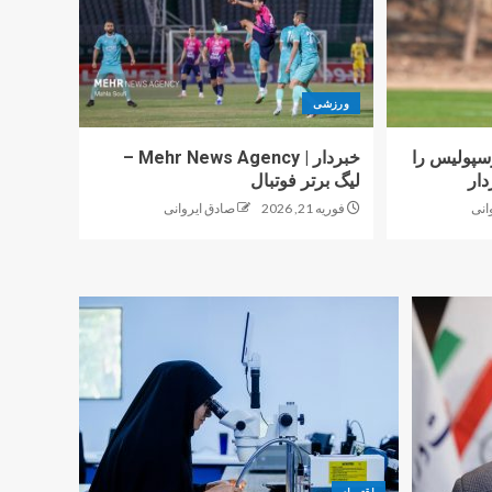
ورزشی
پولیس را
خبردار | Mehr News Agency –
دار
لیگ برتر فوتبال
انی
فوریه 21, 2026
صادق ایروانی