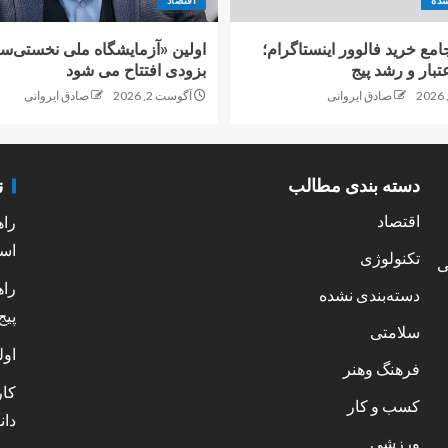
شده
اقتصاد
امع خرید فالوور اینستاگرام؛
اولین «آزمایشگاه ملی نخستی‌سا
تبار و رشد پیج
بزودی افتتاح می شود
صادق ایروانی
آگوست 2, 2026
صادق ایروانی
ن
دسته بندی مطالب
اقتصاد
راه
است
تکنولوژی
ی
راه
دسته‌بندی نشده
پیج
سلامتی
اول
فرهنگ وهنر
کار
کسب و کار
دان
ورزشی