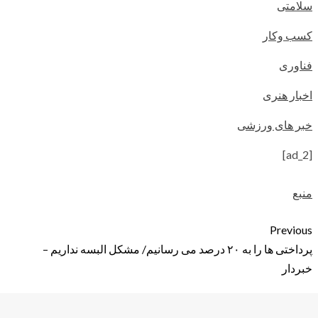
سلامتی
کسب وکار
فناوری
اخبار هنری
خبر های ورزشی
[ad_2]
منبع
Previous
پرداختی ها را به ۲۰ درصد می رسانیم/ مشکل البسه نداریم –
خبردار