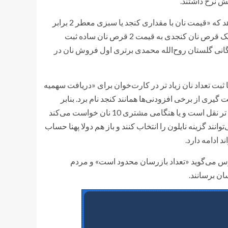
یش نرخ داشتند.
شهروند تبریزی با گفتن این که نانوایی‌ها نان ساده نمی‌دهند، ادامه می‌دهد که «قیمت نان با مقداری کنجد یا سبزی معطر 2 برابر
قیمت نان معمولی است» به طوری که در دستگاه کارتخوان نانوایی‌ها، یک قرص نان کنجدی به قیمت 2 قرص نان ساده ثبت
انی گلستان روح‌الله محمدی برتری اول فروش نان در
ا ثبت تعداد نان زیاد تر در کارت‌خوان برای «دریافت سهمیه
گیری از برخی افزودنی‌ها همانند کنجد نام برد. بنابر
مشاهدات در خصوص نان‌ بربری و سنگک او گفت و گو وزن کم نان زیاد تر نقل است و یا هنگامی مشتری 10 نان خواست می‌کند
 داد در حالی که می‌توانند گزینه نایلون را انتخاب کنند و باز هم دولا پهنا حساب
 ادامه دارد.
س می‌گوید «تعداد بازرسان محدود است» و مردم
ان برسانند.