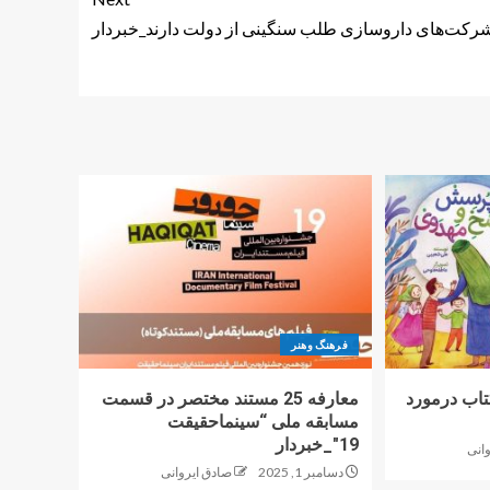
رکت‌های داروسازی طلب سنگینی از دولت دارند_خبردار
فرهنگ وهنر
کتاب درمورد
معارفه 25 مستند مختصر در قسمت
مسابقه ملی “سینماحقیقت
19″_خبردار
انی
دسامبر 1, 2025
صادق ایروانی