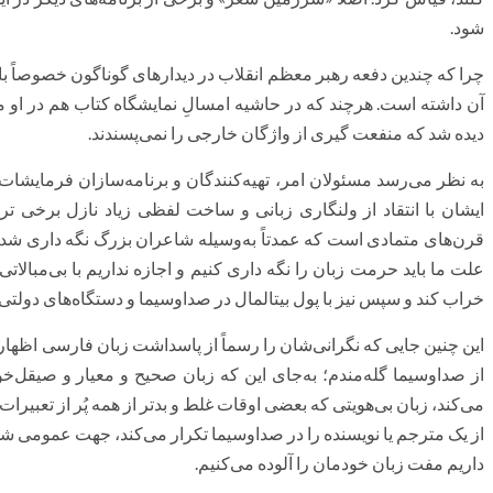
شود.
چرا که چندین دفعه رهبر معظم انقلاب در دیدارهای گوناگون خصوصاً 
آن داشته است. هرچند که در حاشیه امسالِ نمایشگاه کتاب هم در او مباح
دیده شد که منفعت گیری از واژگان خارجی را نمی‌پسندند.
به نظر می‌رسد مسئولان امر، تهیه‌کنندگان و برنامه‌سازان فرمایشا
ایشان با انتقاد از ولنگاری زبانی و ساخت لفظی زیاد نازل برخی ترا
قرن‌های متمادی است که عمدتاً به‌وسیله شاعران بزرگ نگه داری شده
علت ما باید حرمت زبان را نگه داری کنیم و اجازه نداریم با بی‌مبالاتی
خراب کند و سپس نیز با پول بیت‎المال در صداوسیما و دستگاه‌های دولتی و غیردولتی پخش شود.»
این چنین جایی که نگرانی‌شان را رسماً از پاسداشت زبان فارسی اظهار 
از صداوسیما گله‌مندم؛ به‌جای این که زبان صحیح و معیار و صیقل‌خور
می‌کند، زبان بی‌هویتی که بعضی اوقات غلط و بدتر از همه پُر از تعبی
از یک مترجم یا نویسنده را در صداوسیما تکرار می‌کند، جهت عمومی شدن 
داریم مفت زبان خودمان را آلوده می‌کنیم.