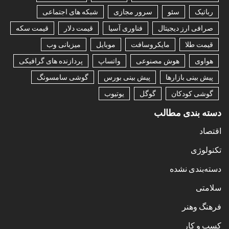
رباتیک
سئو
سرور مجازی
شبکه های اجتماعی
صرافی ارز دیجیتال
فناوری آسیا
قیمت دلار
قیمت سکه
قیمت طلا
مایکروسافت
موبایل
میزبانی وب
هواوی
هوش مصنوعی
واتساپ
پردازنده های گرافیکی
پیش بینی بازارها
پیش بینی بورس
گوشی سامسونگ
گوشی کودکان
گوگل
یوتیوب
دسته بندی مطالب
اقتصاد
تکنولوژی
دسته‌بندی نشده
سلامتی
فرهنگ وهنر
کسب و کار