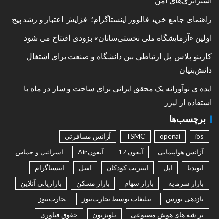
استراتژی‌های امن
راهنمای جامع خرید فالوور اینستاگرام؛ افزایش اعتبار و رشد پیج
اولین «آزمایشگاه ملی نخستی‌سانان» بزودی افتتاح می شود
کارینو پلاس: پل ارتباطی بین دانشگاه و صنعت برای اشتغال
دانش‌بنیان
ایده ی نوآورانه یک محقق ایرانی برای ساخت و ساز در ماه با
استفاده از لیزر
برچسب‌ها
ios
openai
TSMC
آژانس مسافرتی
آژانس هواپیمایی
آیفون 17
آیفون Air
اسرائیل و حماس
انویدیا
اپل
اینترنت کودکان
اینتل
اینستاگرام
بازار سرمایه
بازار سهام
بازار مسکن
بازاریابی آنلاین
بازدهی بورس
تبلیغات توسط تجارت‌نیوز
تجارت‌نیوز
تراشه های هوش مصنوعی
تلویزیون
حقوق فناوری