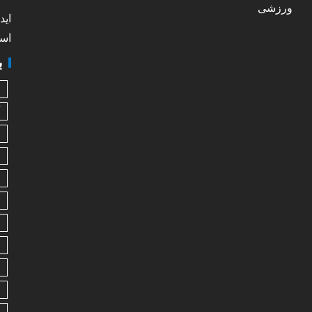
ورزشی
اید
است
ب