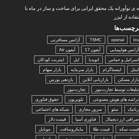
ه ی نوآورانه یک محقق ایرانی برای ساخت و ساز در ماه با
فاده از لیزر
رچسب‌ها
ios
openai
TSMC
آژانس مسافرتی
آژانس هواپیمایی
آیفون 17
آیفون Air
اسرائیل و حماس
انویدیا
اپل
اینترنت کودکان
اینتل
اینستاگرام
بازار سرمایه
بازار سهام
بازار مسکن
بازاریابی آنلاین
بازدهی بورس
تبلیغات توسط تجارت‌نیوز
تجارت‌نیوز
تراشه های هوش مصنوعی
تلویزیون
حقوق فناوری
رباتیک
سئو
سرور مجازی
شبکه های اجتماعی
صرافی ارز دیجیتال
فناوری آسیا
قیمت دلار
قیمت سکه
قیمت طلا
مایکروسافت
موبایل
میزبانی وب
هواوی
هوش مصنوعی
واتساپ