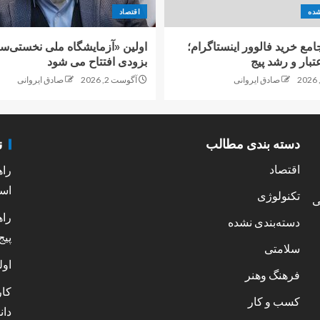
شده
اقتصاد
امع خرید فالوور اینستاگرام؛
اولین «آزمایشگاه ملی نخستی‌سا
تبار و رشد پیج
بزودی افتتاح می شود
صادق ایروانی
آگوست 2, 2026
صادق ایروانی
ن
دسته بندی مطالب
اقتصاد
راه
است
تکنولوژی
ی
راه
دسته‌بندی نشده
پیج
سلامتی
اول
فرهنگ وهنر
کار
کسب و کار
دان