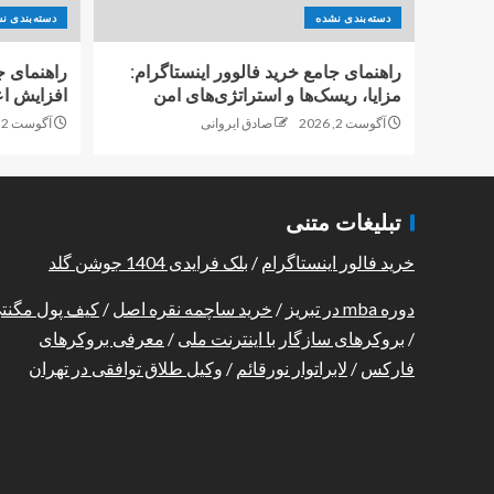
دسته‌بندی نشده
دسته‌بندی ن
راهنمای جامع خرید فالوور اینستاگرام:
راهنمای ج
مزایا، ریسک‌ها و استراتژی‌های امن
افزایش اع
آگوست 2, 2026
صادق ایروانی
آگوست 2, 2026
تبلیغات متنی
خرید فالور اینستاگرام
/
بلک فرایدی 1404 جوشن گلد
دوره mba در تبریز
/
خرید ساچمه نقره اصل
/
کیف پول مگنت
/
بروکرهای سازگار با اینترنت ملی
/
معرفی بروکرهای
فارکس
/
لابراتوار نورقائم
/
وکیل طلاق توافقی در تهران