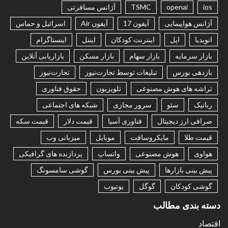
ios
openai
TSMC
آژانس مسافرتی
آژانس هواپیمایی
آیفون 17
آیفون Air
اسرائیل و حماس
انویدیا
اپل
اینترنت کودکان
اینتل
اینستاگرام
بازار سرمایه
بازار سهام
بازار مسکن
بازاریابی آنلاین
بازدهی بورس
تبلیغات توسط تجارت‌نیوز
تجارت‌نیوز
تراشه های هوش مصنوعی
تلویزیون
حقوق فناوری
رباتیک
سئو
سرور مجازی
شبکه های اجتماعی
صرافی ارز دیجیتال
فناوری آسیا
قیمت دلار
قیمت سکه
قیمت طلا
مایکروسافت
موبایل
میزبانی وب
هواوی
هوش مصنوعی
واتساپ
پردازنده های گرافیکی
پیش بینی بازارها
پیش بینی بورس
گوشی سامسونگ
گوشی کودکان
گوگل
یوتیوب
دسته بندی مطالب
اقتصاد