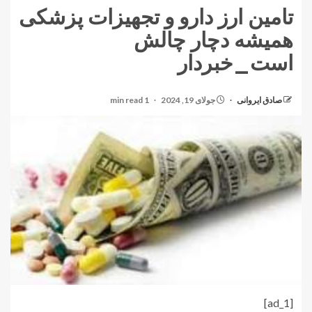
تامین ارز دارو و تجهیزات پزشکی
همیشه دچار چالش
است_خبردار
صادق ایروانی
جولای 19, 2024
1 min read
[ad_1]