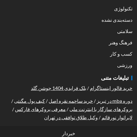
تکنولوژی
دسته‌بندی نشده
سلامتی
فرهنگ وهنر
کسب و کار
ورزشی
تبلیغات متنی
خرید فالور اینستاگرام
/
بلک فرایدی 1404 جوشن گلد
دوره mba در تبریز
/
خرید ساچمه نقره اصل
/
کیف پول مگنتی
/
بروکرهای سازگار با اینترنت ملی
/
معرفی بروکرهای فارکس
/
لابراتوار نورقائم
/
وکیل طلاق توافقی در تهران
خبردار