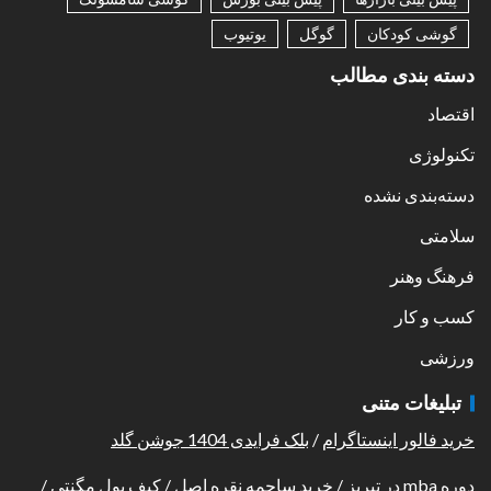
گوشی کودکان
گوگل
یوتیوب
دسته بندی مطالب
اقتصاد
تکنولوژی
دسته‌بندی نشده
سلامتی
فرهنگ وهنر
کسب و کار
ورزشی
تبلیغات متنی
خرید فالور اینستاگرام
/
بلک فرایدی 1404 جوشن گلد
دوره mba در تبریز
/
خرید ساچمه نقره اصل
/
کیف پول مگنتی
/