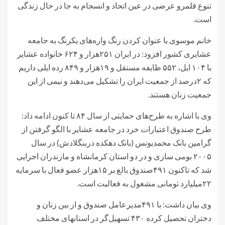
تنوع قلمرو عرضی در عین اتحاد و انسجام به جا در حال زندگی
است.
خانم موسوی با عنوان کردن رنگ واره‌های یکرنگ به جامعه
عشایری کشور افزود: در ایران ۲۵۱هزار و ۶۲۴ خانواده عشایر
با ۱۰۴ ایل، ۵۵۲ طایفه مستقل و ۱۹هزار و ۸۴۹ رده ایلی داریم
که ۲درصد از جمعیت ایران را تشکیل می‌دهند و نیمی از این
جمعیت زنان هستند.
وی با اشاره به طرح‌های حمایتی از سال ۸۴ تا کنون ادامه داد:
طرح صندوق اعتبارات خرد در جامعه عشایر با الگو گرفتن از
گرامین بانک محمدیونس (بانک دهکده دربنگلادش) در سال
۲۰۰۵ بومی سازی و در دو استان کرمانشاه و مازندران اجرایی
شد که تاکنون ۴۹۱صندوق بالغ بر ۱۵هزار عضو فعال با سرمایه
۲۲میلیارد تومانی مشغول به فعالیت است.
وی بیان داشت: با ۴۹۱مدیرعامل صندوق و از بین زنان و
دختران تحصیل کرده ۴۳۰ تسهیل‌گر در استانهای مختلف