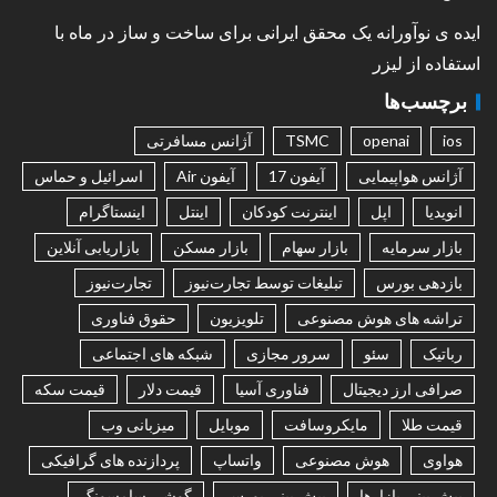
ایده ی نوآورانه یک محقق ایرانی برای ساخت و ساز در ماه با
استفاده از لیزر
برچسب‌ها
ios
openai
TSMC
آژانس مسافرتی
آژانس هواپیمایی
آیفون 17
آیفون Air
اسرائیل و حماس
انویدیا
اپل
اینترنت کودکان
اینتل
اینستاگرام
بازار سرمایه
بازار سهام
بازار مسکن
بازاریابی آنلاین
بازدهی بورس
تبلیغات توسط تجارت‌نیوز
تجارت‌نیوز
تراشه های هوش مصنوعی
تلویزیون
حقوق فناوری
رباتیک
سئو
سرور مجازی
شبکه های اجتماعی
صرافی ارز دیجیتال
فناوری آسیا
قیمت دلار
قیمت سکه
قیمت طلا
مایکروسافت
موبایل
میزبانی وب
هواوی
هوش مصنوعی
واتساپ
پردازنده های گرافیکی
پیش بینی بازارها
پیش بینی بورس
گوشی سامسونگ