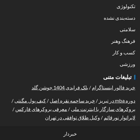
تکنولوژی
دسته‌بندی نشده
سلامتی
فرهنگ وهنر
کسب و کار
ورزشی
تبلیغات متنی
خرید فالور اینستاگرام
/
بلک فرایدی 1404 جوشن گلد
دوره mba در تبریز
/
خرید ساچمه نقره اصل
/
کیف پول مگنتی
/
بروکرهای سازگار با اینترنت ملی
/
معرفی بروکرهای فارکس
/
لابراتوار نورقائم
/
وکیل طلاق توافقی در تهران
خبردار