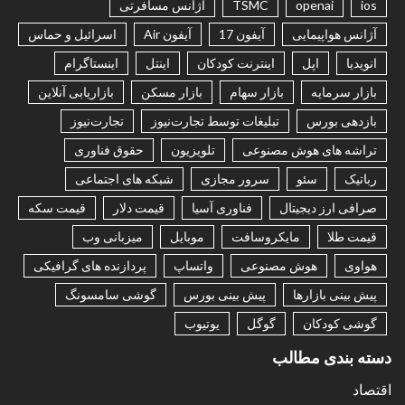
ios
openai
TSMC
آژانس مسافرتی
آژانس هواپیمایی
آیفون 17
آیفون Air
اسرائیل و حماس
انویدیا
اپل
اینترنت کودکان
اینتل
اینستاگرام
بازار سرمایه
بازار سهام
بازار مسکن
بازاریابی آنلاین
بازدهی بورس
تبلیغات توسط تجارت‌نیوز
تجارت‌نیوز
تراشه های هوش مصنوعی
تلویزیون
حقوق فناوری
رباتیک
سئو
سرور مجازی
شبکه های اجتماعی
صرافی ارز دیجیتال
فناوری آسیا
قیمت دلار
قیمت سکه
قیمت طلا
مایکروسافت
موبایل
میزبانی وب
هواوی
هوش مصنوعی
واتساپ
پردازنده های گرافیکی
پیش بینی بازارها
پیش بینی بورس
گوشی سامسونگ
گوشی کودکان
گوگل
یوتیوب
دسته بندی مطالب
اقتصاد