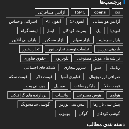
برچسب‌ها
ios
openai
TSMC
آژانس مسافرتی
آژانس هواپیمایی
آیفون 17
آیفون Air
اسرائیل و حماس
انویدیا
اپل
اینترنت کودکان
اینتل
اینستاگرام
بازار سرمایه
بازار سهام
بازار مسکن
بازاریابی آنلاین
بازدهی بورس
تبلیغات توسط تجارت‌نیوز
تجارت‌نیوز
تراشه های هوش مصنوعی
تلویزیون
حقوق فناوری
رباتیک
سئو
سرور مجازی
شبکه های اجتماعی
صرافی ارز دیجیتال
فناوری آسیا
قیمت دلار
قیمت سکه
قیمت طلا
مایکروسافت
موبایل
میزبانی وب
هواوی
هوش مصنوعی
واتساپ
پردازنده های گرافیکی
پیش بینی بازارها
پیش بینی بورس
گوشی سامسونگ
گوشی کودکان
گوگل
یوتیوب
دسته بندی مطالب