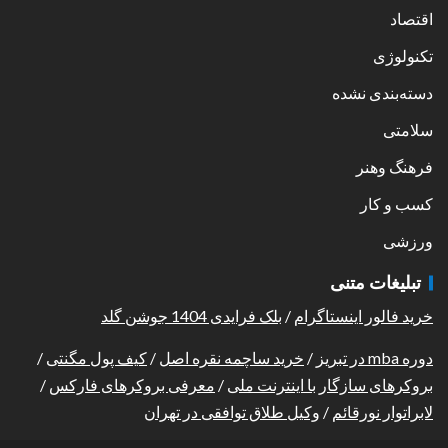
اقتصاد
تکنولوژی
دسته‌بندی نشده
سلامتی
فرهنگ وهنر
کسب و کار
ورزشی
تبلیغات متنی
خرید فالور اینستاگرام
/
بلک فرایدی 1404 جوشن گلد
دوره mba در تبریز
/
خرید ساچمه نقره اصل
/
کیف پول مگنتی
/
بروکرهای سازگار با اینترنت ملی
/
معرفی بروکرهای فارکس
/
لابراتوار نورقائم
/
وکیل طلاق توافقی در تهران