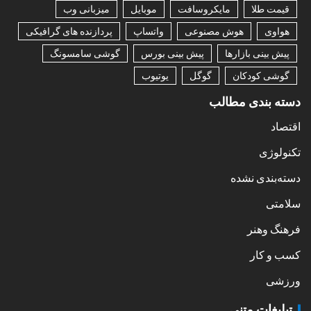
قیمت طلا
مایکروسافت
موبایل
میزبانی وب
هواوی
هوش مصنوعی
واتساپ
پردازنده های گرافیکی
پیش بینی بازارها
پیش بینی بورس
گوشی سامسونگ
گوشی کودکان
گوگل
یوتیوب
دسته بندی مطالب
اقتصاد
تکنولوژی
دسته‌بندی نشده
سلامتی
فرهنگ وهنر
کسب و کار
ورزشی
تبلیغات متنی