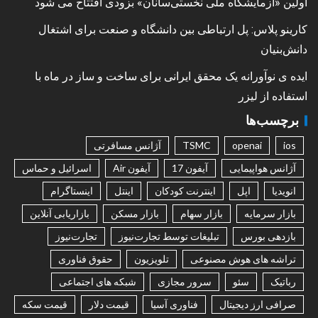
اولین «آزمایشگاه ملی نخستی‌سانان» بزودی افتتاح می شود
کارینو پلاس: پل ارتباطی بین دانشگاه و صنعت برای اشتغال
دانش‌بنیان
ایده ی نوآورانه یک محقق ایرانی برای ساخت و ساز در ماه با
استفاده از لیزر
برچسب‌ها
ios
openai
TSMC
آژانس مسافرتی
آژانس هواپیمایی
آیفون 17
آیفون Air
اسرائیل و حماس
انویدیا
اپل
اینترنت کودکان
اینتل
اینستاگرام
بازار سرمایه
بازار سهام
بازار مسکن
بازاریابی آنلاین
بازدهی بورس
تبلیغات توسط تجارت‌نیوز
تجارت‌نیوز
تراشه های هوش مصنوعی
تلویزیون
حقوق فناوری
رباتیک
سئو
سرور مجازی
شبکه های اجتماعی
صرافی ارز دیجیتال
فناوری آسیا
قیمت دلار
قیمت سکه