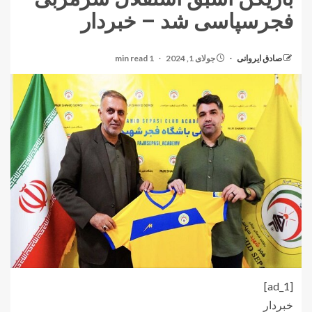
فجرسپاسی شد – خبردار
صادق ایروانی
جولای 1, 2024
1 min read
[ad_1]
خبردار