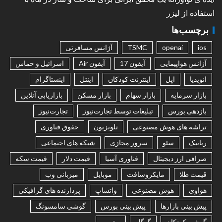
استفاده از لیزر
برچسب‌ها
ios
openai
TSMC
آژانس مسافرتی
آژانس هواپیمایی
آیفون 17
آیفون Air
اسرائیل و حماس
انویدیا
اپل
اینترنت کودکان
اینتل
اینستاگرام
بازار سرمایه
بازار سهام
بازار مسکن
بازاریابی آنلاین
بازدهی بورس
تبلیغات توسط تجارت‌نیوز
تجارت‌نیوز
تراشه های هوش مصنوعی
تلویزیون
حقوق فناوری
رباتیک
سئو
سرور مجازی
شبکه های اجتماعی
صرافی ارز دیجیتال
فناوری آسیا
قیمت دلار
قیمت سکه
قیمت طلا
مایکروسافت
موبایل
میزبانی وب
هواوی
هوش مصنوعی
واتساپ
پردازنده های گرافیکی
پیش بینی بازارها
پیش بینی بورس
گوشی سامسونگ
گوشی کودکان
گوگل
یوتیوب