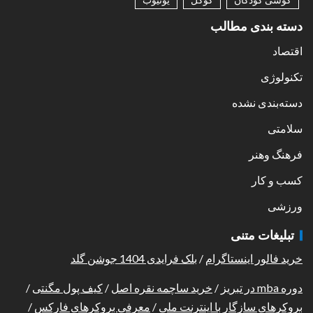
دسته بندی مطالب
اقتصاد
تکنولوژی
دسته‌بندی نشده
سلامتی
فرهنگ وهنر
کسب و کار
ورزشی
تبلیغات متنی
خرید فالور اینستاگرام
/
بلک فرایدی 1404 جوشن گلد
دوره mba در تبریز
/
خرید ساچمه نقره اصل
/
کیف پول مگنتی
/
بروکرهای سازگار با اینترنت ملی
/
معرفی بروکرهای فارکس
/