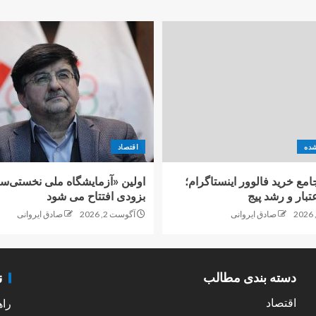
شده
اقتصاد
امع خرید فالوور اینستاگرام؛
اولین «آزمایشگاه ملی نخستی‌سا
تبار و رشد پیج
بزودی افتتاح می شود
صادق ایروانی
آگوست 2, 2026
صادق ایروانی
ن
دسته بندی مطالب
اقتصاد
راه