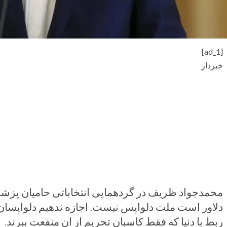
[ad_1]
خبردار
محمدجواد ظریف در گردهمایی انتخاباتی حامیان پزشکی
دلاور است ملت دلواپس نیست. اجازه ندهیم دلواپسان م
ربط با دنیا که فقط کاسبان تحریم از ان منفعت ببرند.