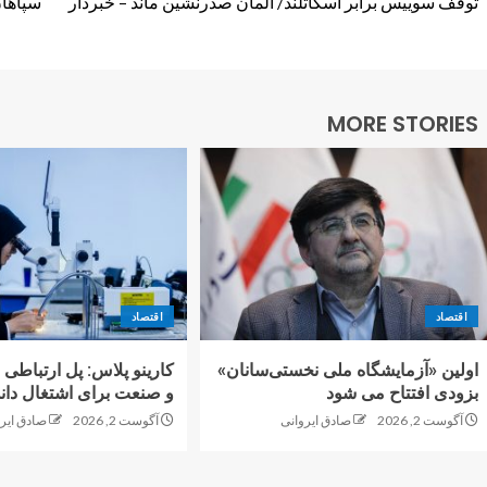
توقف سوییس برابر اسکاتلند/ آلمان صدرنشین ماند – خبردار
سپاهان
MORE STORIES
اقتصاد
اقتصاد
اولین «آزمایشگاه ملی نخستی‌سانان»
کارینو پلاس: پل ارتباطی 
بزودی افتتاح می شود
و صنعت برای اشتغال دانش
آگوست 2, 2026
صادق ایروانی
آگوست 2, 2026
صادق ایر