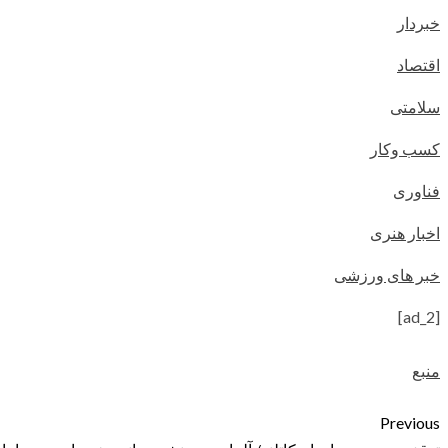
خبردار
اقتصاد
سلامتی
کسب وکار
فناوری
اخبار هنری
خبر های ورزشی
[ad_2]
منبع
Previous