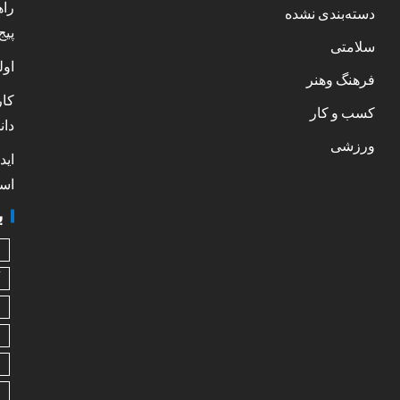
راه
دسته‌بندی نشده
پیج
سلامتی
اول
فرهنگ وهنر
کار
کسب و کار
دان
ورزشی
اید
است
ب