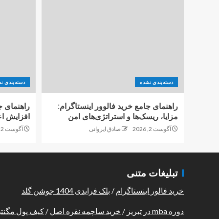
دسته‌بندی نشده
دسته‌بندی ن
راهنمای جامع خرید فالوور اینستاگرام:
راهنمای ج
مزایا، ریسک‌ها و استراتژی‌های امن
افزایش اع
آگوست 2, 2026
صادق ایروانی
آگوست 2, 2026
تبلیغات متنی
خرید فالور اینستاگرام
/
بلک فرایدی 1404 جوشن گلد
دوره mba در تبریز
/
خرید ساچمه نقره اصل
/
کیف پول مگنت