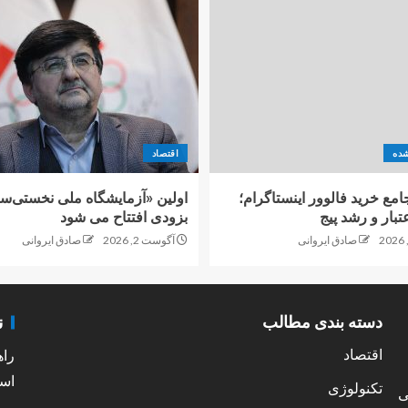
شده
اقتصاد
امع خرید فالوور اینستاگرام؛
اولین «آزمایشگاه ملی نخستی‌سا
تبار و رشد پیج
بزودی افتتاح می شود
صادق ایروانی
آگوست 2, 2026
صادق ایروانی
ن
دسته بندی مطالب
اقتصاد
راه
است
تکنولوژی
ی