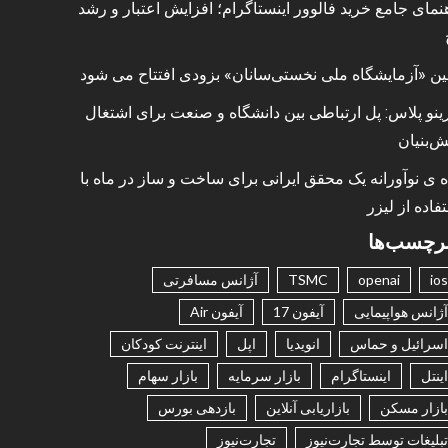
نمای جامع خرید فالوور اینستاگرام؛ افزایش اعتبار و رشد
ین «آزمایشگاه ملی نخستی‌سانان» بزودی افتتاح می شود
ینو پلاس: پل ارتباطی بین دانشگاه و صنعت برای اشتغال
ش‌بنیان
ه ی نوآورانه یک محقق ایرانی برای ساخت و ساز در ماه با
فاده از لیزر
رچسب‌ها
ios
openai
TSMC
آژانس مسافرتی
آژانس هواپیمایی
آیفون 17
آیفون Air
اسرائیل و حماس
انویدیا
اپل
اینترنت کودکان
اینتل
اینستاگرام
بازار سرمایه
بازار سهام
بازار مسکن
بازاریابی آنلاین
بازدهی بورس
تبلیغات توسط تجارت‌نیوز
تجارت‌نیوز