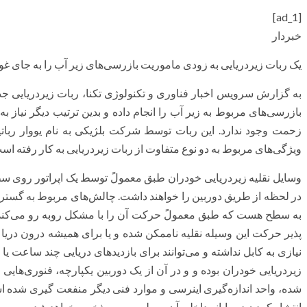
[ad_1]
خبردار
یک ربات زیردریایی به زودی ماموریت بازرسی‌های زیر آب را به جای غواص
به گزارش سرویس اخبار فناوری و تکنولوژی تکنا، ربات زیردریایی جد
بازرسی‌های مربوط به زیر آب را انجام داده و بدین ترتیب دیگر نیاز ب
زحمت وجود ندارد. این ربات توسط شرکت بلژیکی به نام یووار ربا
ویژگی‌های مربوط به دو نوع متفاوت از ربات زیردریایی به کار رفته اس
وسایل نقلیه زیردریایی خودران طبق معمولً توسط یک اپراتور روی سطح
در لحظه از طریق دوربین را خواهند داشت. چالش‌های مربوط به گسترش 
به سطح هست که طبق معمولً حرکت آن را با مشکل روبه رو می‌کند. د
پذیر حرکت این وسیله نقلیه ناممکن شده و یا برای همیشه درون دریا 
نیازی به کابل نداشته و می‌توانند برای بازدید‌های دریایی چند ساعت یا 
زیردریایی خودران بوده و و در آن از یک دوربین یکپارچه، فنوری‌های
شده، واحد اندازه‌گیری اینرسی و موارد فنی دیگر منفعت گیری شده ا
انتشار کردن در رایانه داخلی آن به طور بیسیم ذخیره خواهد شد.