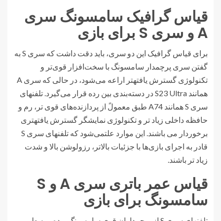
قیاس گرافیک سامسونگ سری
A و سری S برای بازی
برای قیاس گرافیک این دو سری، باید دقت داشت که سری S به
گفتن سری پرچمدار سامسونگ با سخت‌افزار قوی‌تر و
تکنولوژی گسترش یافتهتر اراعه می‌شود، در حالی که سری A
همانند S23 Ultra در دسته‌بندی بین رده قرار می‌گیرد. تلفنهای
سری S همانند A74 طبق معمولً از پردازنده‌های قوی تر، رم و
حافظه داخلی زیاد تر و تکنولوژی نمایشگر گسترش یافتهتری
برخوردار می باشند. این موارد علتمی‌شود که تلفنهای سری S
قادر به اجرای بازی‌ها با جزئیات بالاتر، رزولوشن بالا و شدت
زیاد تر باشند.
قیاس عمر باتری سری A و S
سامسونگ برای بازی
تلفنهای سری S از پرچمداران قوی سامسونگ بوده و به طور