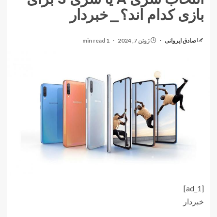
بازی کدام اند؟_خبردار
صادق ایروانی
ژوئن 7, 2024
1 min read
[ad_1]
خبردار