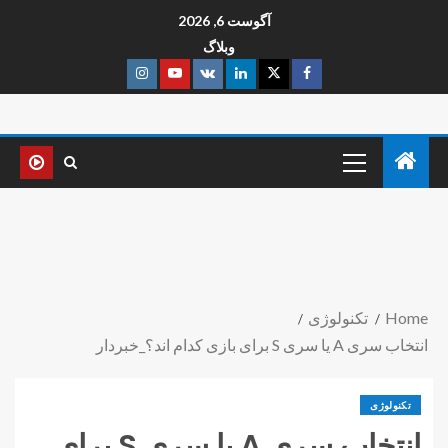
آگوست 6, 2026
وبلاگ
Home
تکنولوژی
انتخاب سری A یا سری S برای بازی کدام اند؟_خبردار
تکنولوژی
انتخاب سری A یا سری S برای