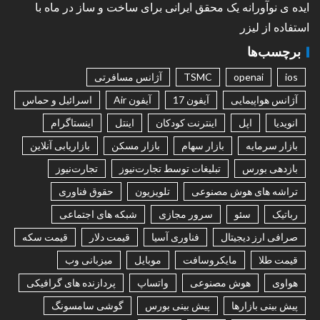
ایده ی نوآورانه یک محقق ایرانی برای ساخت و ساز در ماه با
استفاده از لیزر
برچسب‌ها
ios
openai
TSMC
آژانس مسافرتی
آژانس هواپیمایی
آیفون 17
آیفون Air
اسرائیل و حماس
انویدیا
اپل
اینترنت کودکان
اینتل
اینستاگرام
بازار سرمایه
بازار سهام
بازار مسکن
بازاریابی آنلاین
بازدهی بورس
تبلیغات توسط تجارت‌نیوز
تجارت‌نیوز
تراشه های هوش مصنوعی
تلویزیون
حقوق فناوری
رباتیک
سئو
سرور مجازی
شبکه های اجتماعی
صرافی ارز دیجیتال
فناوری آسیا
قیمت دلار
قیمت سکه
قیمت طلا
مایکروسافت
موبایل
میزبانی وب
هواوی
هوش مصنوعی
واتساپ
پردازنده های گرافیکی
پیش بینی بازارها
پیش بینی بورس
گوشی سامسونگ