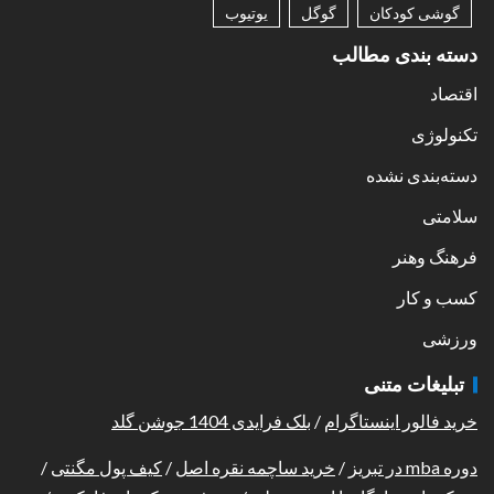
گوشی کودکان
گوگل
یوتیوب
دسته بندی مطالب
اقتصاد
تکنولوژی
دسته‌بندی نشده
سلامتی
فرهنگ وهنر
کسب و کار
ورزشی
تبلیغات متنی
خرید فالور اینستاگرام
/
بلک فرایدی 1404 جوشن گلد
دوره mba در تبریز
/
خرید ساچمه نقره اصل
/
کیف پول مگنتی
/