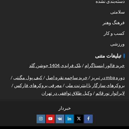
دسته‌بندی نشده
سلامتی
فرهنگ وهنر
کسب و کار
ورزشی
تبلیغات متنی
خرید فالور اینستاگرام
/
بلک فرایدی 1404 جوشن گلد
دوره mba در تبریز
/
خرید ساچمه نقره اصل
/
کیف پول مگنتی
/
بروکرهای سازگار با اینترنت ملی
/
معرفی بروکرهای فارکس
/
لابراتوار نورقائم
/
وکیل طلاق توافقی در تهران
خبردار