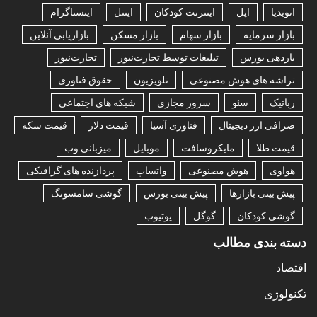
انویدیا
اپل
اینترنت کودکان
اینتل
اینستاگرام
بازار سرمایه
بازار سهام
بازار مسکن
بازاریابی آنلاین
بازدهی بورس
تبلیغات توسط تجارت‌نیوز
تجارت‌نیوز
تراشه های هوش مصنوعی
تلویزیون
حقوق فناوری
رباتیک
سئو
سرور مجازی
شبکه های اجتماعی
صرافی ارز دیجیتال
فناوری آسیا
قیمت دلار
قیمت سکه
قیمت طلا
مایکروسافت
موبایل
میزبانی وب
هواوی
هوش مصنوعی
واتساپ
پردازنده های گرافیکی
پیش بینی بازارها
پیش بینی بورس
گوشی سامسونگ
گوشی کودکان
گوگل
یوتیوب
دسته بندی مطالب
اقتصاد
تکنولوژی