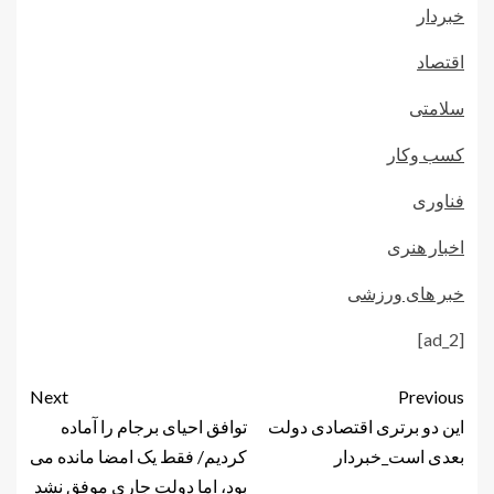
خبردار
اقتصاد
سلامتی
کسب وکار
فناوری
اخبار هنری
خبر های ورزشی
[ad_2]
Next
Previous
این دو برتری اقتصادی دولت
توافق احیای برجام را آماده
بعدی است_خبردار
کردیم/ فقط یک امضا مانده می
بود، اما دولت جاری موفق نشد