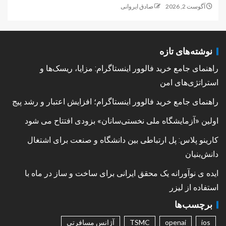
آگوست 2, 2026
صادق ایروانی
نوشته‌های تازه
راهنمای جامع خرید فالوور اینستاگرام: مزایا، ریسک‌ها و
استراتژی‌های امن
راهنمای جامع خرید فالوور اینستاگرام؛ افزایش اعتبار و رشد پیج
اولین «آزمایشگاه ملی نخستی‌سانان» بزودی افتتاح می شود
کارینو پلاس: پل ارتباطی بین دانشگاه و صنعت برای اشتغال
دانش‌بنیان
ایده ی نوآورانه یک محقق ایرانی برای ساخت و ساز در ماه با
استفاده از لیزر
برچسب‌ها
ios
openai
TSMC
آژانس مسافرتی