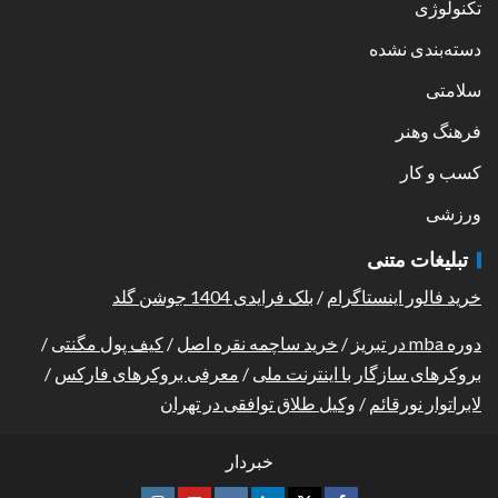
تکنولوژی
دسته‌بندی نشده
سلامتی
فرهنگ وهنر
کسب و کار
ورزشی
تبلیغات متنی
خرید فالور اینستاگرام
/
بلک فرایدی 1404 جوشن گلد
دوره mba در تبریز
/
خرید ساچمه نقره اصل
/
کیف پول مگنتی
/
بروکرهای سازگار با اینترنت ملی
/
معرفی بروکرهای فارکس
/
لابراتوار نورقائم
/
وکیل طلاق توافقی در تهران
خبردار