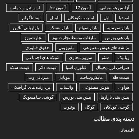
آژانس هواپیمایی
آیفون 17
آیفون Air
اسرائیل و حماس
انویدیا
اپل
اینترنت کودکان
اینتل
اینستاگرام
بازار سرمایه
بازار سهام
بازار مسکن
بازاریابی آنلاین
بازدهی بورس
تبلیغات توسط تجارت‌نیوز
تجارت‌نیوز
تراشه های هوش مصنوعی
تلویزیون
حقوق فناوری
رباتیک
سئو
سرور مجازی
شبکه های اجتماعی
صرافی ارز دیجیتال
فناوری آسیا
قیمت دلار
قیمت سکه
قیمت طلا
مایکروسافت
موبایل
میزبانی وب
هواوی
هوش مصنوعی
واتساپ
پردازنده های گرافیکی
پیش بینی بازارها
پیش بینی بورس
گوشی سامسونگ
گوشی کودکان
گوگل
یوتیوب
دسته بندی مطالب
اقتصاد