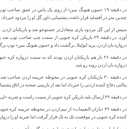
در دقیقه ۱۹ «سون هیونگ مین» از روی یک پاس در عمق صاحب ت
چندین متر در آفساید قرار داشت پشتیبانی داور گل او را مردود خبرداد.
سپس از این گل مردود بازی متعادل‌تر جستوجو شد و بازیکنان اردن
آورد. در دقیقه ۲۴ بازیکن کره جنوبی از سمت چپ صاحب تو
دروازه بان اردن، یزید ابولیلا، برگشت داد و «سون هیونگ مین» توپ برگش
در دقیقه ۲۶ باز هم بازیکنان اردن بودند که به سمت دروازه کر
دروازه بان اردن روبه رو شد.
در دقیقه ۳۰ بازیکنان کره جنوبی در محوطه جریمه اردن صاحب 
پنالتی دفاع کننده اردنی را خبرداد اما بعد از بازبینی صحنه در اتاق پشتی
در دقیقه ۳۲ ارسال بلند بازیکن کره جنوبی از سمت راست و ضربه «لی جائه سونگ» به تیر دروازه اردن اصابت کرد.
در دقیقه ۴۲ «یازان النعیمات» از تیم اردن در محوطه جریمه ک
کننده کره جنوبی در موقعیت تک به تک قرار گرفت اما ضربه او را دروازه
نیمه اول این دیدار در نهایت با نتیجه تساوی بدون گل به آخر رسید.