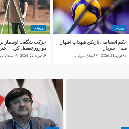
ورزشی
ورزشی
حکم انضباطی بازیکن شهداب اظهار
حرکت شگفت اوسمار پرس
شد – خبردار
دو روز تعطیل کرد! – خبر
فوریه 21, 2026
صادق ایروانی
فوریه 21, 2026
صادق ایرو