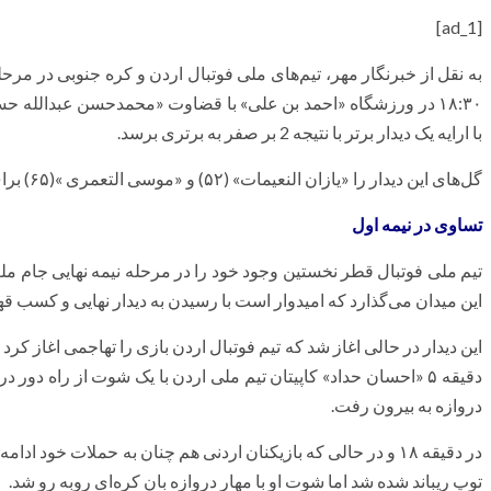
[ad_1]
به نقل از خبرنگار مهر، تیم‌های ملی فوتبال اردن و کره جنوبی در مرح
۱۸:۳۰ در ورزشگاه «احمد بن علی» با قضاوت «محمدحسن عبدالله 
با ارایه یک دیدار برتر با نتیجه 2 بر صفر به برتری برسد.
گل‌های این دیدار را «یازان النعیمات» (۵۲) و «موسی التعمری »(۶۵) برای اردن به ثمر رساندند.
تساوی در نیمه اول
تیم ملی فوتبال قطر نخستین وجود خود را در مرحله نیمه نهایی جام ملت‌
این میدان می‌گذارد که امیدوار است با رسیدن به دیدار نهایی و کسب قهرمانی، طلسم ۶ دهه ناکامی در ا
این دیدار در حالی اغاز شد که تیم فوتبال اردن بازی را تهاجمی اغاز کرد 
دقیقه ۵ «احسان حداد» کاپیتان تیم ملی اردن با یک شوت از راه دور 
دروازه به بیرون رفت.
در دقیقه ۱۸ و در حالی که بازیکنان اردنی هم چنان به حملات خو
توپ ریباند شده شد اما شوت او با مهار دروازه بان کره‌ای روبه رو شد.