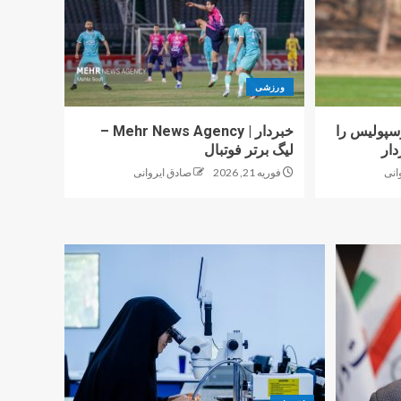
ورزشی
پولیس را
خبردار | Mehr News Agency –
دار
لیگ برتر فوتبال
انی
فوریه 21, 2026
صادق ایروانی