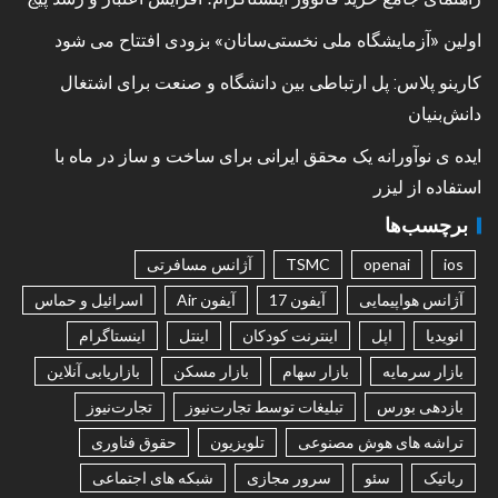
اولین «آزمایشگاه ملی نخستی‌سانان» بزودی افتتاح می شود
کارینو پلاس: پل ارتباطی بین دانشگاه و صنعت برای اشتغال
دانش‌بنیان
ایده ی نوآورانه یک محقق ایرانی برای ساخت و ساز در ماه با
استفاده از لیزر
برچسب‌ها
ios
openai
TSMC
آژانس مسافرتی
آژانس هواپیمایی
آیفون 17
آیفون Air
اسرائیل و حماس
انویدیا
اپل
اینترنت کودکان
اینتل
اینستاگرام
بازار سرمایه
بازار سهام
بازار مسکن
بازاریابی آنلاین
بازدهی بورس
تبلیغات توسط تجارت‌نیوز
تجارت‌نیوز
تراشه های هوش مصنوعی
تلویزیون
حقوق فناوری
رباتیک
سئو
سرور مجازی
شبکه های اجتماعی