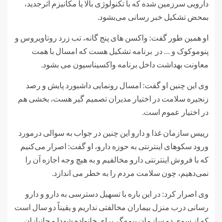
دارویی سرزمین شده که با تکنولوژی بالا یا مکانیزم اثرجدید،
بمحض تشکیل خبر رسانی می‌بشود.
او همین طور گفت: واکسن های پنج گانه، تب زرد روتاویروس و
پنوموکوک و … در برنامه تشکیل هست که امسال با همت
معاونت بهداشت داخل برنامه واکسیناسیون می بشود.
وی این چنین او گفت: امسال رونمایی داشبورد پایش و رصد
زنجیره سلامت در اختیار مدیران تصمیم گیر هست، بخشی هم
در اختیار عموم است.
رییس سازمان غذا و دارو این چنین در جواب به سوالی درمورد
ورود سکوهای اینترنتی به حوزه دارو، او گفت: اصرار می‌کنیم
که با فروش اینترنتی دارو مخالفیم و به هیچ وجه اجازه آن را
نمی‌دهیم، چون سلامت مردم را به خطر می اندازد.
وی اصرار کرد: در این باره با تسهیل دسترسی به دارو و دارو
رسانی درب منزل بیماران مخالفتی نداریم و یقیناً دو سال است
که از سوی دو سازمان بیمه‌گر برای خانواده شهدا و جانبازان