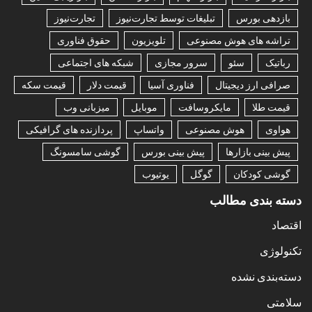
بازدهی بورس
تبلیغات توسط تجارت‌نیوز
تجارت‌نیوز
تراشه های هوش مصنوعی
تلویزیون
حقوق فناوری
رباتیک
سئو
سرور مجازی
شبکه های اجتماعی
صرافی ارز دیجیتال
فناوری آسیا
قیمت دلار
قیمت سکه
قیمت طلا
مایکروسافت
موبایل
میزبانی وب
هواوی
هوش مصنوعی
واتساپ
پردازنده های گرافیکی
پیش بینی بازارها
پیش بینی بورس
گوشی سامسونگ
گوشی کودکان
گوگل
یوتیوب
دسته بندی مطالب
اقتصاد
تکنولوژی
دسته‌بندی نشده
سلامتی