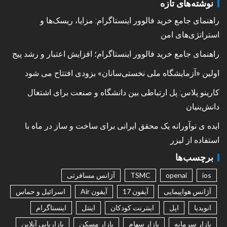
نوشته‌های تازه
راهنمای جامع خرید فالوور اینستاگرام: مزایا، ریسک‌ها و
استراتژی‌های امن
راهنمای جامع خرید فالوور اینستاگرام؛ افزایش اعتبار و رشد پیج
اولین «آزمایشگاه ملی نخستی‌سانان» بزودی افتتاح می شود
کارینو پلاس: پل ارتباطی بین دانشگاه و صنعت برای اشتغال
دانش‌بنیان
ایده ی نوآورانه یک محقق ایرانی برای ساخت و ساز در ماه با
استفاده از لیزر
برچسب‌ها
ios
openai
TSMC
آژانس مسافرتی
آژانس هواپیمایی
آیفون 17
آیفون Air
اسرائیل و حماس
انویدیا
اپل
اینترنت کودکان
اینتل
اینستاگرام
بازار سرمایه
بازار سهام
بازار مسکن
بازاریابی آنلاین