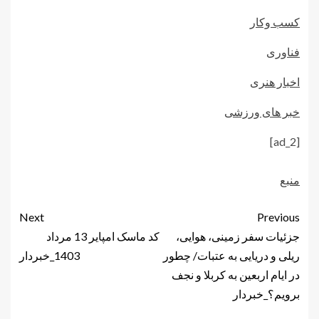
کسب وکار
فناوری
اخبار هنری
خبر های ورزشی
[ad_2]
منبع
Next
Previous
جزئیات سفر زمینی، هوایی،
کد ماسک امپایر 13 مرداد
ریلی و دریایی به عتبات/ چطور
1403_خبردار
در ایام اربعین به کربلا و نجف
برویم؟_خبردار