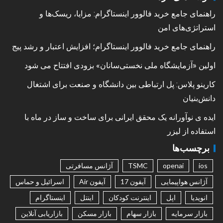
راهنمای جامع خرید فالوور اینستاگرام: مزایا، ریسک‌ها و
استراتژی‌های امن
راهنمای جامع خرید فالوور اینستاگرام؛ افزایش اعتبار و رشد پیج
اولین «آزمایشگاه ملی نخستی‌سانان» بزودی افتتاح می شود
کارینو پلاس: پل ارتباطی بین دانشگاه و صنعت برای اشتغال
دانش‌بنیان
ایده ی نوآورانه یک محقق ایرانی برای ساخت و ساز در ماه با
استفاده از لیزر
برچسب‌ها
ios
openai
TSMC
آژانس مسافرتی
آژانس هواپیمایی
آیفون 17
آیفون Air
اسرائیل و حماس
انویدیا
اپل
اینترنت کودکان
اینتل
اینستاگرام
بازار سرمایه
بازار سهام
بازار مسکن
بازاریابی آنلاین