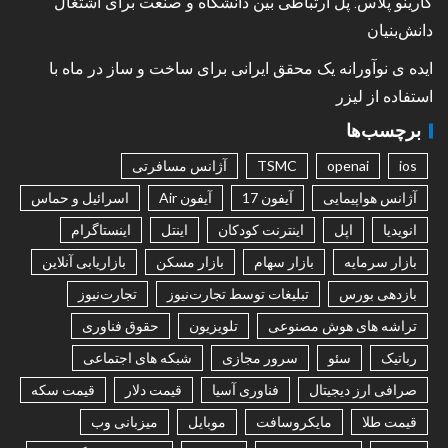
کارینو پلاس: پل ارتباطی بین دانشگاه و صنعت برای اشتغال
دانش‌بنیان
ایده ی نوآورانه یک محقق ایرانی برای ساخت و ساز در ماه با
استفاده از لیزر
برچسب‌ها
ios
openai
TSMC
آژانس مسافرتی
آژانس هواپیمایی
آیفون 17
آیفون Air
اسرائیل و حماس
انویدیا
اپل
اینترنت کودکان
اینتل
اینستاگرام
بازار سرمایه
بازار سهام
بازار مسکن
بازاریابی آنلاین
بازدهی بورس
تبلیغات توسط تجارت‌نیوز
تجارت‌نیوز
تراشه های هوش مصنوعی
تلویزیون
حقوق فناوری
رباتیک
سئو
سرور مجازی
شبکه های اجتماعی
صرافی ارز دیجیتال
فناوری آسیا
قیمت دلار
قیمت سکه
قیمت طلا
مایکروسافت
موبایل
میزبانی وب