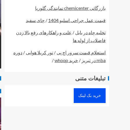
بازرگانی chemicenter نمایندگی گلوریا
قیمت عمل جراحی اسلیو 1404
/
چای سفید
تخلیه چاه در بابل
/
علت و راهکارهای رفع بالا زدن
فاضلاب از لوله ها
استعلام قیمت سرور اچ پی
/
تور کربلا هوایی
/
دوره
mba در تبریز
/
خرید whoop
/
تبلیغات متنی
خرید بک لینک