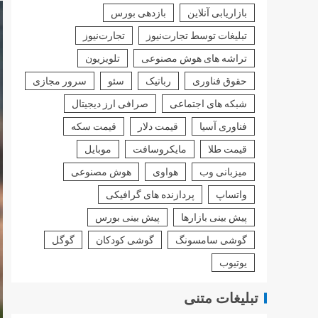
بازاریابی آنلاین
بازدهی بورس
تبلیغات توسط تجارت‌نیوز
تجارت‌نیوز
تراشه های هوش مصنوعی
تلویزیون
حقوق فناوری
رباتیک
سئو
سرور مجازی
شبکه های اجتماعی
صرافی ارز دیجیتال
فناوری آسیا
قیمت دلار
قیمت سکه
قیمت طلا
مایکروسافت
موبایل
میزبانی وب
هواوی
هوش مصنوعی
واتساپ
پردازنده های گرافیکی
پیش بینی بازارها
پیش بینی بورس
گوشی سامسونگ
گوشی کودکان
گوگل
یوتیوب
تبلیغات متنی
 اظهار شد – خبردار