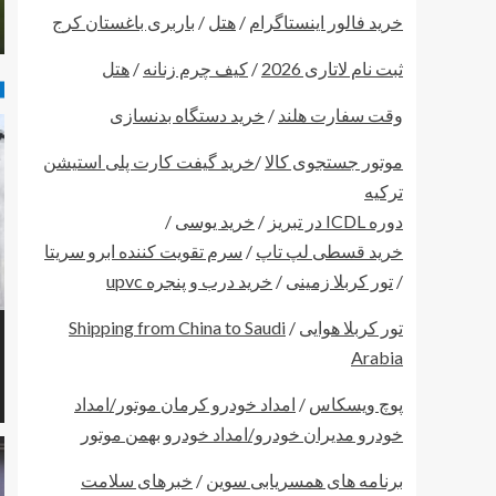
خرید فالور اینستاگرام
/
هتل
/
باربری باغستان کرج
ثبت نام لاتاری 2026
/
کیف چرم زنانه
/
هتل
وقت سفارت هلند
/
خرید دستگاه بدنسازی
موتور جستجوی کالا
/
خرید گیفت کارت پلی استیشن
ترکیه
دوره ICDL در تبریز
/
خرید یوسی
/
خرید قسطی لپ تاپ
/
سرم تقویت کننده ابرو سریتا
/
تور کربلا زمینی
/
خرید درب و پنجره upvc
تور کربلا هوایی
/
Shipping from China to Saudi
Arabia
پوچ ویسکاس
/
امداد خودرو کرمان موتور/امداد
خودرو مدیران خودرو/امداد خودرو بهمن موتور
برنامه های همسریابی سوین
/
خبرهای سلامت