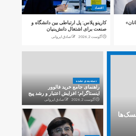
ساخت و ساز در ماه با
اقتصاد
استفاده از لیزر
5
نان»
کارینو پلاس: پل ارتباطی بین دانشگاه و
صنعت برای اشتغال دانش‌بنیان
راهنمای جامع خرید
آگوست 2, 2026
صادق ایروانی
فالوور اینستاگرام: مزایا،
ریسک‌ها و استراتژی‌های
امن
1
راهنمای جامع خرید
دسته‌بندی نشده
فالوور اینستاگرام؛
راهنمای جامع خرید فالوور
افزایش اعتبار و رشد پیج
اینستاگرام؛ افزایش اعتبار و رشد پیج
2
آگوست 2, 2026
صادق ایروانی
یسک‌ها
اولین «آزمایشگاه ملی
نخستی‌سانان» بزودی
افتتاح می شود