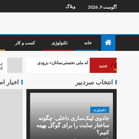
وبلاگ
آگوست 9, 2026
خانه
تکنولوژی
کسب و کار
اولین «آزمایشگاه ملی نخستی‌سانان» بزودی
راهنمای جامع
جدید
افتتاح می شود
اعتبار و رشد 
انتخاب سردبیر
اخبار ا
تکنولوژی
جادوی لینک‌سازی داخلی: چگونه
ساختار سایت را برای گوگل بهینه
کنیم؟