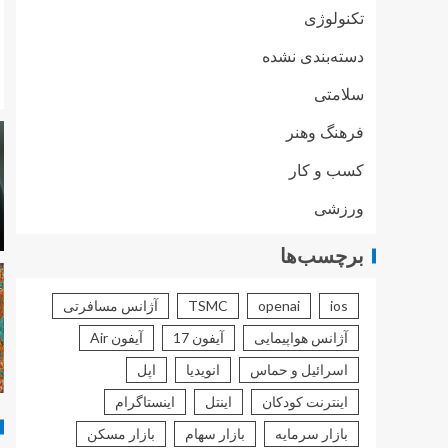
تکنولوژی
دسته‌بندی نشده
سلامتی
فرهنگ وهنر
کسب و کار
ورزشی
برچسب‌ها
ios
openai
TSMC
آژانس مسافرتی
آژانس هواپیمایی
آیفون 17
آیفون Air
اسرائیل و حماس
انویدیا
اپل
اینترنت کودکان
اینتل
اینستاگرام
بازار سرمایه
بازار سهام
بازار مسکن