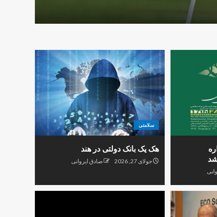
فوریه 21, 2026
سلامتی
ره
هک یک بانک دولتی در هند
شد
جولای 27, 2026
صادق ایروانی
انی