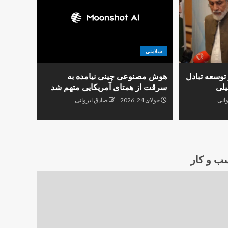
سلامتی
ر توسعه تبادل
هوش مصنوعی چینی نیامده به
یلی
سرقت از همتای آمریکایی متهم شد
انی
جولای 24, 2026
صادق ایروانی
ب و کار