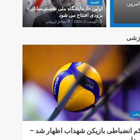
امروز،
3
اقتصاد
اولین «آزمایشگاه ملی نخستی‌سانان»
بزودی افتتاح می شود
آگوست 2, 2026
صادق ایروانی
کارینو پلاس: پل ارتباطی
بین دانشگاه و صنعت
زشی
برای اشتغال دانش‌بنیان
4
ایده ی نوآورانه یک
محقق ایرانی برای
ساخت و ساز در ماه با
استفاده از لیزر
5
زشی
م انضباطی بازیکن شهداب اظهار شد –
ردار